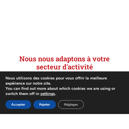
Nous nous adaptons à votre
secteur d'activité
Nous utilisons des cookies pour vous offrir la meilleure
expérience sur notre site.
Nous travaillons pour des secteurs où la
You can find out more about which cookies we are using or
précision et la sécurité sont essentielles. Notre
switch them off in
settings
.
processus de fabrication nous permet d’offrir des
Accepter
Rejeter
Réglages
solutions sur mesure, garantissant la plus haute
qualité pour chaque application.
Ci-dessous, nous vous présentons les secteurs