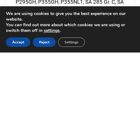
P295GH, P355GH, P355NL1, SA 285 Gr. C, SA
516 Gr. 60, SA 516 Gr. 70.
We are using cookies to give you the best experience on our
website.
You can find out more about which cookies we are using or
switch them off in
settings
.
Accept
Reject
Settings