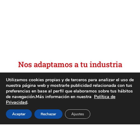
Nos adaptamos a tu industria
Utilizamos cookies propias y de terceros para analizar el uso de
Trabajamos para sectores donde la precisión y la
nuestra página web y mostrarle publicidad relacionada con tus
preferencias en base al perfil que elaboramos sobre tus hábitos
seguridad son esenciales. Nuestro proceso de
de navegación.Más información en nuestra
Política de
fabricación nos permite ofrecer soluciones a
Privacidad
.
medida, garantizando la máxima calidad en cada
Aceptar
Rechazar
Ajustes
aplicación.
A continuación, te mostramos los sectores en
los que trabajamos y cómo nos adaptamos a